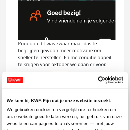
dicht
het 
we h
Dee
Poooooo dit was zwaar maar das te
begrijpen gewoon meer motivatie om
sneller te herstellen. En me conditie oppeil
te krijgen voor oktober we gaan er voor.
Deel op
1 van 2
Mijn activiteiten volgen
Welkom bij KWF. Fijn dat je onze website bezoekt.
We gebruiken cookies en vergelijkbare technieken om 
onze website goed te laten werken, het gebruik van onze 
website en campagnes te analyseren en — met jouw 