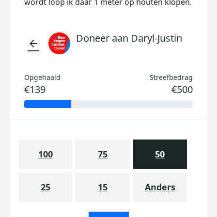
wordt loop ik daar 1 meter op houten klopen.
Doneer aan Daryl-Justin
arrow_back
Opgehaald
Streefbedrag
€139
€500
100
75
50
25
15
Anders