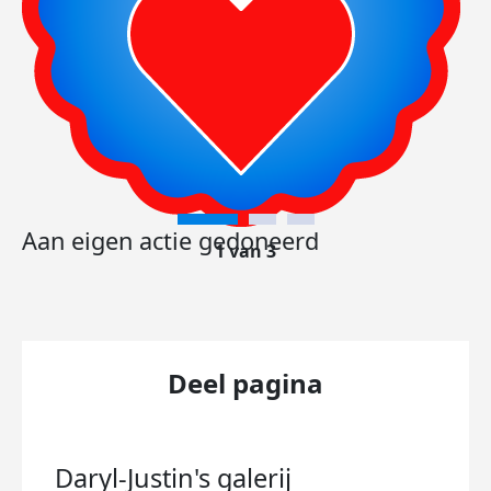
Aan eigen actie gedoneerd
1 van 3
Deel pagina
Daryl-Justin's
galerij