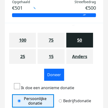
Opgehaald
Streefbedrag
€501
€500
100
75
50
25
15
Anders
Doneer
Ik doe een anonieme donatie
Persoonlijke
Bedrijfsdonatie
donatie