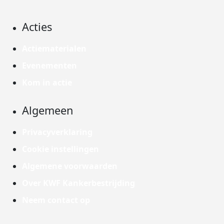
Acties
Actiematerialen
Evenementen
Kom in actie
Algemeen
Privacyverklaring
Cookie instellingen
Algemene voorwaarden
Over KWF Kankerbestrijding
Neem contact op