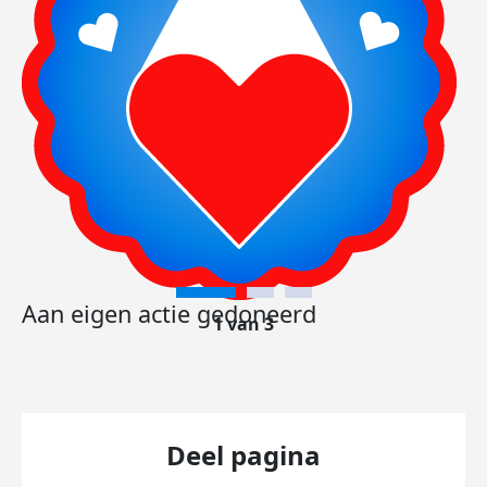
Aan eigen actie gedoneerd
1 van 3
Deel pagina