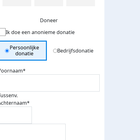
Doneer
Ik doe een anonieme donatie
Donation Type
Persoonlijke
Bedrijfsdonatie
donatie
Voornaam*
Tussenv.
Achternaam*
500 euro aan donaties ontvang
E-mails verstuurd