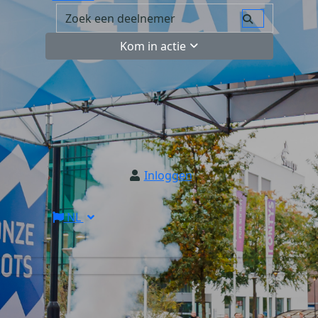
Kom in actie
Inloggen
NL