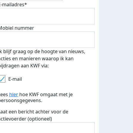
 speciale KWF t-shirt!
E-mailadres*
Mobiel nummer
Ik blijf graag op de hoogte van nieuws,
acties en manieren waarop ik kan
bijdragen aan KWF via:
E-mail
Lees
hier
hoe KWF omgaat met je
persoonsgegevens.
Laat een bericht achter voor de
actievoerder (optioneel)