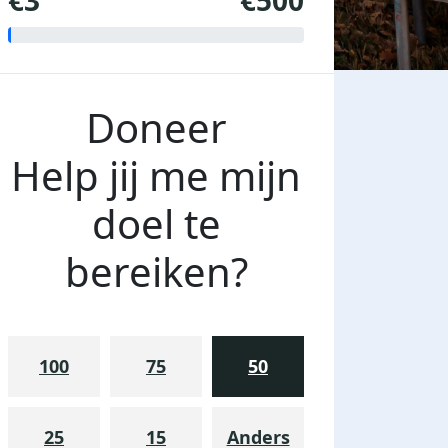
€3
€500
Doneer
Help jij me mijn
doel te
bereiken?
100
75
50
25
15
Anders