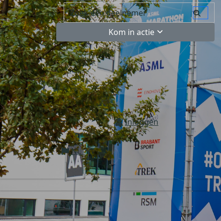
Kom in actie
Inloggen
NL