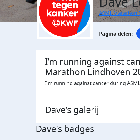
Dave L
ASML Marathon 
I’m running against ca
Marathon Eindhoven 2
I'm running against cancer during ASM
Dave's
galerij
Dave's badges