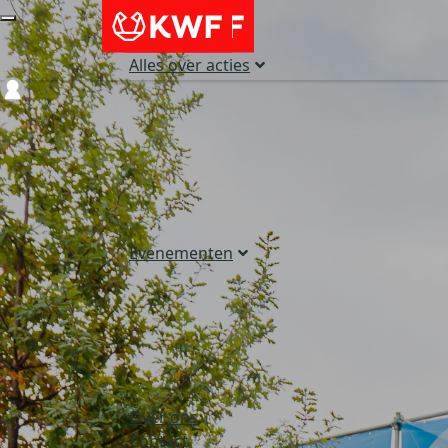
Alles over acties
Login
Evenementen
Over ons
Contact