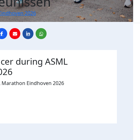
eunissen
Eindhoven 2026
ncer during ASML
026
L Marathon Eindhoven 2026