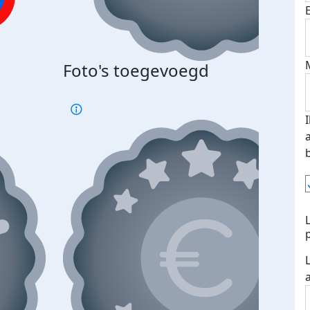
Foto's toegevoegd
€500
verd