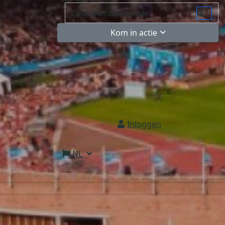
Kom in actie
Inloggen
NL