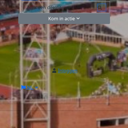
Kom in actie
Inloggen
NL