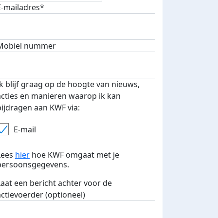
E-mailadres*
Mobiel nummer
 euro opgehaald: t-shirt
E-mails verstuurd
iend
Ik blijf graag op de hoogte van nieuws,
acties en manieren waarop ik kan
bijdragen aan KWF via:
E-mail
Lees
hier
hoe KWF omgaat met je
persoonsgegevens.
Laat een bericht achter voor de
actievoerder (optioneel)