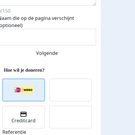
0/150
Naam die op de pagina verschijnt
(optioneel)
Streefbedrag verhoogd
Volgende
Creditcard
Referentie