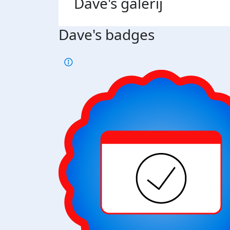
Dave's
galerij
Dave's badges