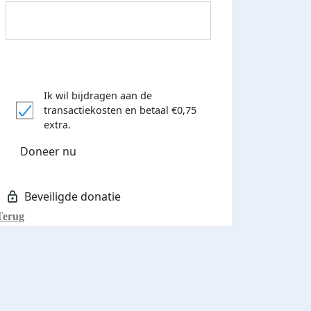
Ik wil bijdragen aan de
transactiekosten
en betaal €0,75
Donateurs bedankt
extra.
Doneer nu
Terug