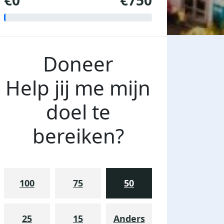
€0
€750
Doneer
Help jij me mijn
doel te
bereiken?
100
75
50
25
15
Anders