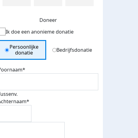
Doneer
Ik doe een anonieme donatie
Donation Type
Persoonlijke
Bedrijfsdonatie
donatie
Voornaam*
Tussenv.
Achternaam*