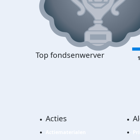
Top fondsenwerver
1
Acties
A
Actiematerialen
Pr