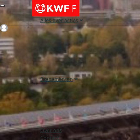
Alles over acties
Login
Evenementen
Over ons
Contact