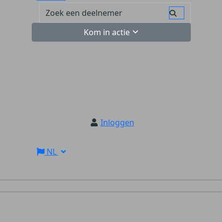
Kom in actie
Inloggen
NL