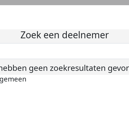
Zoek een deelnemer
hebben geen zoekresultaten gevo
lgemeen
ivacyverklaring
okie instellingen
gemene voorwaarden
er KWF Kankerbestrijding