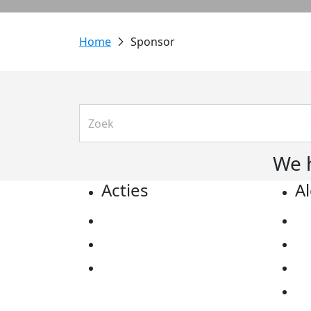
Sponsor
We 
Acties
A
Actiematerialen
Pr
Evenementen
Co
Kom in actie
Al
Ov