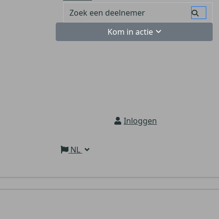
Kom in actie
Inloggen
NL