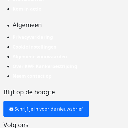
Kom in actie
Algemeen
Privacyverklaring
Cookie instellingen
Algemene voorwaarden
Over KWF Kankerbestrijding
Neem contact op
Blijf op de hoogte
Schrijf je in voor de nieuwsbrief
Volg ons