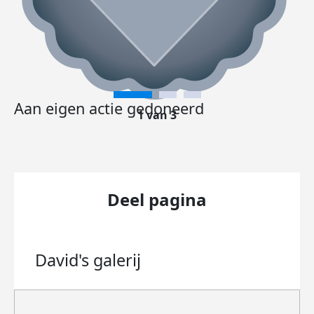
Aan eigen actie gedoneerd
1 van 3
Deel pagina
David's
galerij