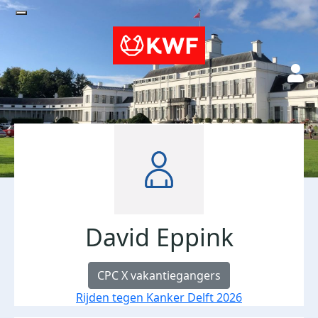
David Eppink
CPC X vakantiegangers
Rijden tegen Kanker Delft 2026