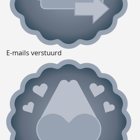
E-mails verstuurd