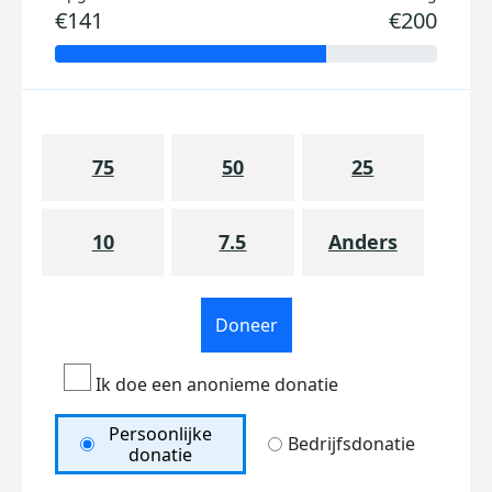
€141
€200
75
50
25
10
7.5
Anders
Doneer
Ik doe een anonieme donatie
Persoonlijke
Bedrijfsdonatie
donatie