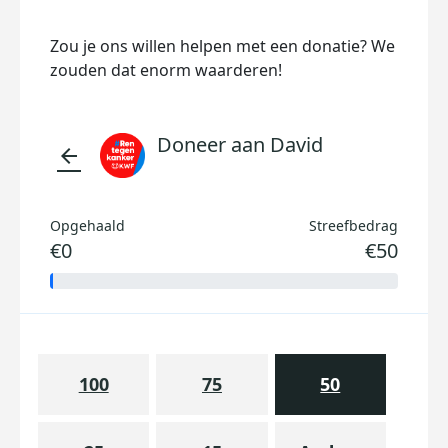
Zou je ons willen helpen met een donatie? We
zouden dat enorm waarderen!
Doneer aan David
arrow_back
Opgehaald
Streefbedrag
€0
€50
100
75
50