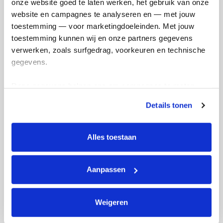
onze website goed te laten werken, het gebruik van onze 
website en campagnes te analyseren en — met jouw 
toestemming — voor marketingdoeleinden. Met jouw 
toestemming kunnen wij en onze partners gegevens 
verwerken, zoals surfgedrag, voorkeuren en technische 
gegevens.
Deze gegevens helpen ons om campagnes te meten, 
prestaties te verbeteren en relevante KWF-content te 
Details tonen
tonen. Je kunt je toestemming op elk moment wijzigen of 
intrekken via Cookie instellingen onderaan de pagina. De 
lijst met cookies is te vinden in het tabblad “details”.
Alles toestaan
Aanpassen
Weigeren