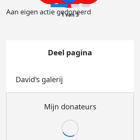
Aan eigen actie gedoneerd
1 van 3
Deel pagina
David's
galerij
Mijn donateurs