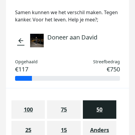
Samen kunnen we het verschil maken. Tegen
kanker. Voor het leven. Help je mee?;
Doneer aan David
arrow_back
Opgehaald
Streefbedrag
€117
€750
100
75
50
25
15
Anders