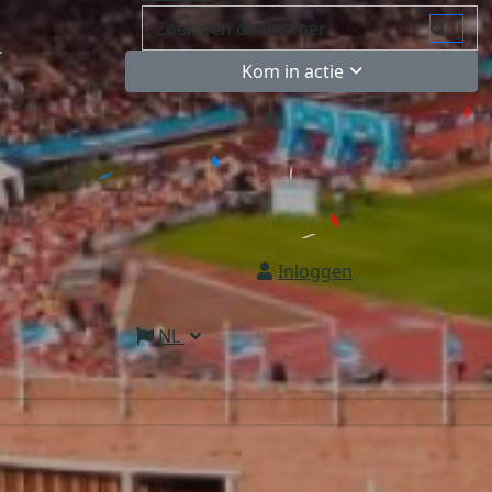
Kom in actie
Inloggen
NL