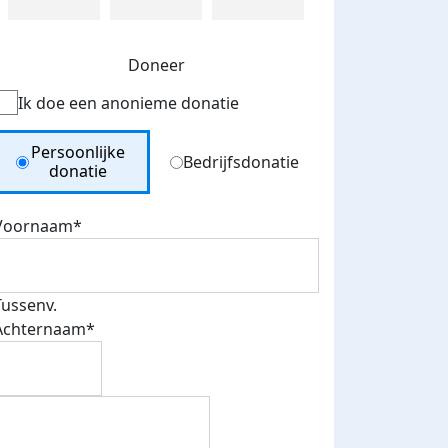
Doneer
Ik doe een anonieme donatie
Donation Type
Persoonlijke
Bedrijfsdonatie
donatie
Voornaam*
Tussenv.
Achternaam*