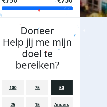
€750
€750
Doneer
Help jij me mijn
doel te
bereiken?
100
75
50
25
15
Anders