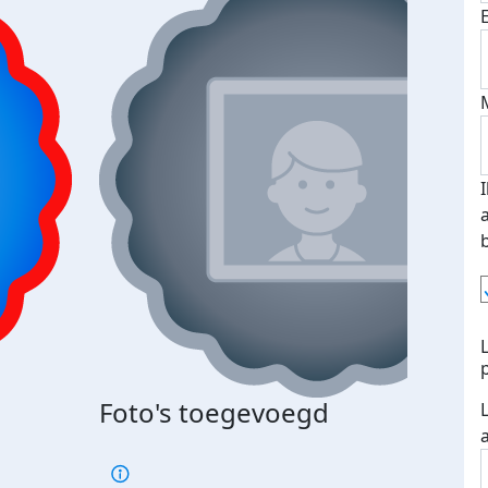
Foto's toegevoegd
€500
verd