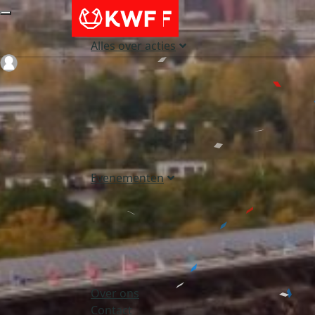
Alles over acties
Login
Evenementen
Over ons
Contact