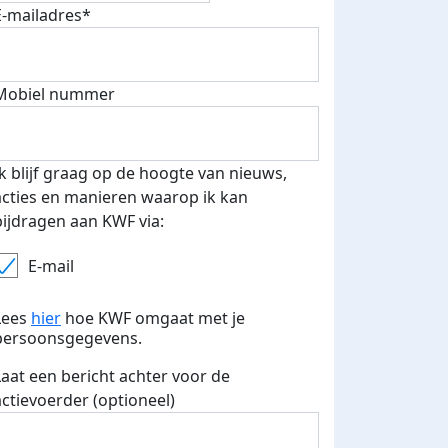
E-mailadres*
Mobiel nummer
Ik blijf graag op de hoogte van nieuws,
acties en manieren waarop ik kan
bijdragen aan KWF via:
E-mail
Lees
hier
hoe KWF omgaat met je
persoonsgegevens.
 euro opgehaald: t-shirt
E-mails verstuurd
Laat een bericht achter voor de
actievoerder (optioneel)
iend