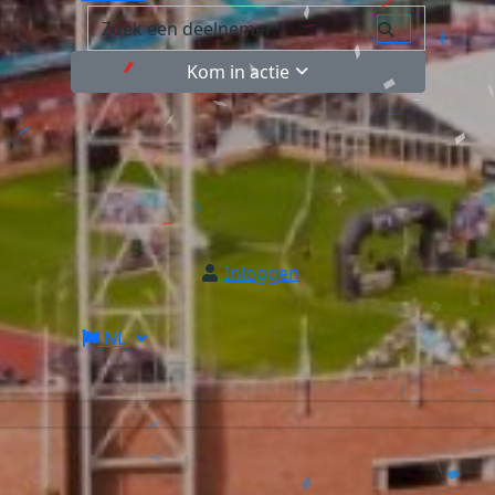
Kom in actie
Inloggen
NL