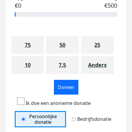
€0
€500
75
50
25
10
7.5
Anders
Doneer
Ik doe een anonieme donatie
Persoonlijke
Bedrijfsdonatie
donatie