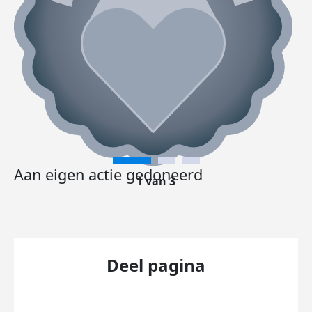
Aan eigen actie gedoneerd
1 van 3
Deel pagina