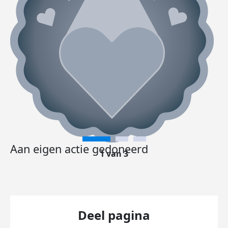
Aan eigen actie gedoneerd
1 van 3
Deel pagina