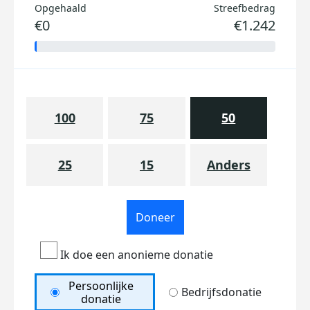
Opgehaald
Streefbedrag
€0
€1.242
100
75
50
25
15
Anders
Doneer
Ik doe een anonieme donatie
Persoonlijke
Bedrijfsdonatie
donatie