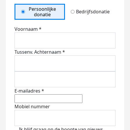
Persoonlijke
Bedrijfsdonatie
donatie
Voornaam *
Tussenv.
Achternaam *
E-mailadres *
Mobiel nummer
Ik blijf graag op de hoogte van nieuws,