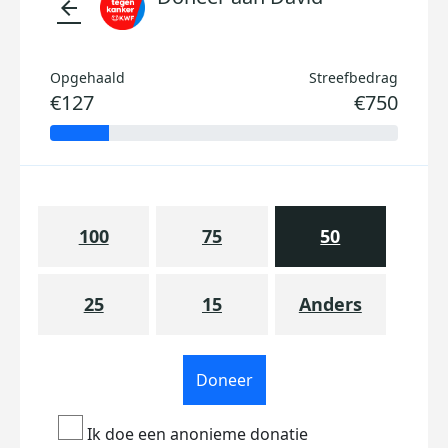
arrow_back
Opgehaald
Streefbedrag
€127
€750
100
75
50
25
15
Anders
Doneer
Ik doe een anonieme donatie