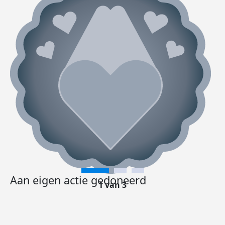
Aan eigen actie gedoneerd
1 van 3