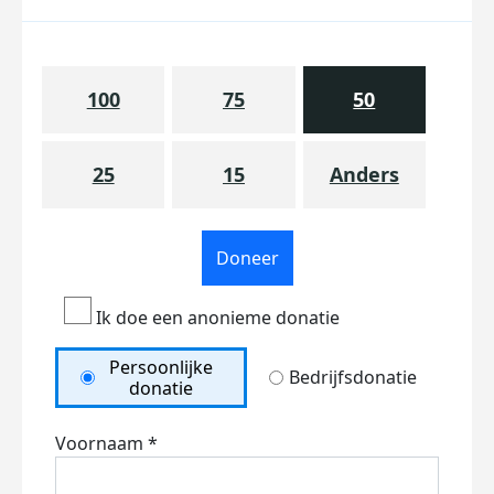
100
75
50
25
15
Anders
Doneer
Ik doe een anonieme donatie
Persoonlijke
Bedrijfsdonatie
donatie
Voornaam *