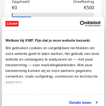
Opgehaald
Streefbedrag
€0
€500
Doneer
David's badges
Welkom bij KWF. Fijn dat je onze website bezoekt.
We gebruiken cookies en vergelijkbare technieken om 
onze website goed te laten werken, het gebruik van onze 
website en campagnes te analyseren en — met jouw 
toestemming — voor marketingdoeleinden. Met jouw 
toestemming kunnen wij en onze partners gegevens 
verwerken, zoals surfgedrag, voorkeuren en technische 
gegevens.
Deze gegevens helpen ons om campagnes te meten, 
prestaties te verbeteren en relevante KWF-content te 
Details tonen
tonen. Je kunt je toestemming op elk moment wijzigen of 