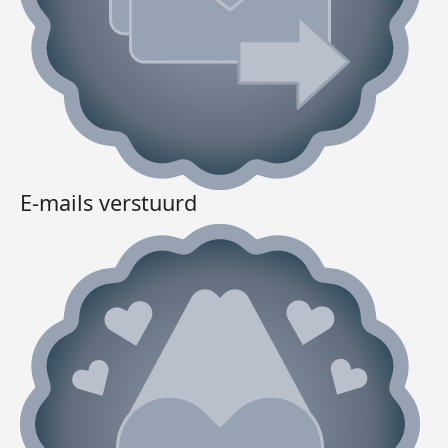
E-mails verstuurd