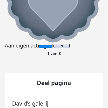
Aan eigen actie gedoneerd
1 van 3
Deel pagina
David's
galerij