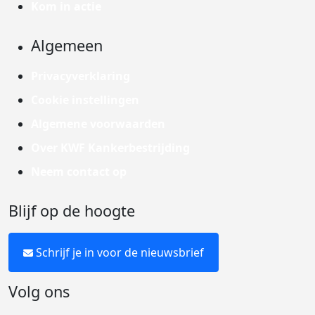
Kom in actie
Algemeen
Privacyverklaring
Cookie instellingen
Algemene voorwaarden
Over KWF Kankerbestrijding
Neem contact op
Blijf op de hoogte
Schrijf je in voor de nieuwsbrief
Volg ons