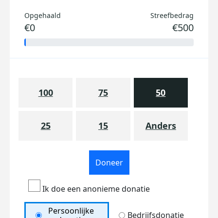
Opgehaald
Streefbedrag
€0
€500
100
75
50
25
15
Anders
Doneer
Ik doe een anonieme donatie
Persoonlijke
Bedrijfsdonatie