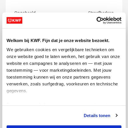
Opgehaald
Streefbedrag
€0
€150
Doneer
Welkom bij KWF. Fijn dat je onze website bezoekt.
We gebruiken cookies en vergelijkbare technieken om 
Dayla's badges
onze website goed te laten werken, het gebruik van onze 
website en campagnes te analyseren en — met jouw 
toestemming — voor marketingdoeleinden. Met jouw 
toestemming kunnen wij en onze partners gegevens 
verwerken, zoals surfgedrag, voorkeuren en technische 
gegevens.
Deze gegevens helpen ons om campagnes te meten, 
prestaties te verbeteren en relevante KWF-content te 
Details tonen
tonen. Je kunt je toestemming op elk moment wijzigen of 
intrekken via Cookie instellingen onderaan de pagina. De 