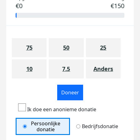
€0
€150
75
50
25
10
7.5
Anders
Doneer
Ik doe een anonieme donatie
Persoonlijke
Bedrijfsdonatie
donatie