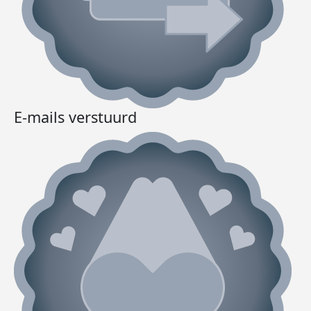
E-mails verstuurd