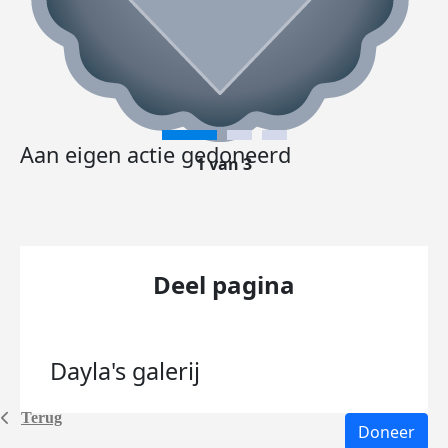
Aan eigen actie gedoneerd
1 van 3
Deel pagina
Dayla's
galerij
Terug
Doneer