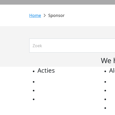
Sponsor
We 
Acties
A
Actiematerialen
Pr
Evenementen
Co
Kom in actie
Al
Ov