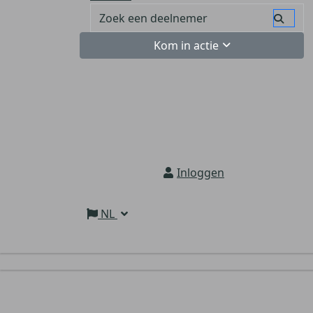
Kom in actie
Inloggen
NL