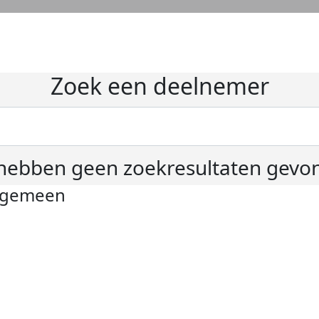
Zoek een deelnemer
hebben geen zoekresultaten gevo
lgemeen
ivacyverklaring
okie instellingen
gemene voorwaarden
er KWF Kankerbestrijding