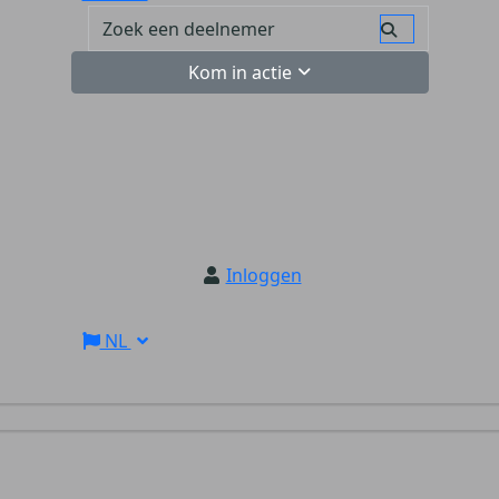
Kom in actie
Inloggen
NL