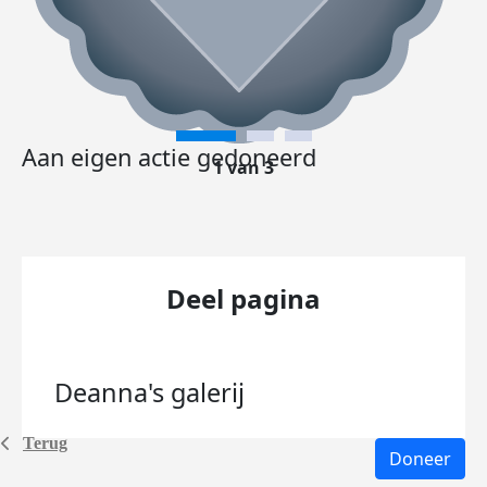
Aan eigen actie gedoneerd
1 van 3
Deel pagina
Deanna's
galerij
Terug
Doneer