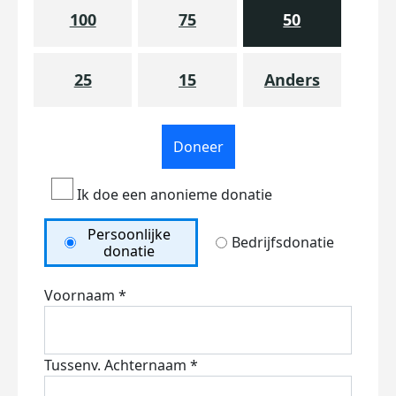
100
75
50
25
15
Anders
Doneer
Ik doe een anonieme donatie
Persoonlijke
Bedrijfsdonatie
donatie
Voornaam *
Tussenv.
Achternaam *