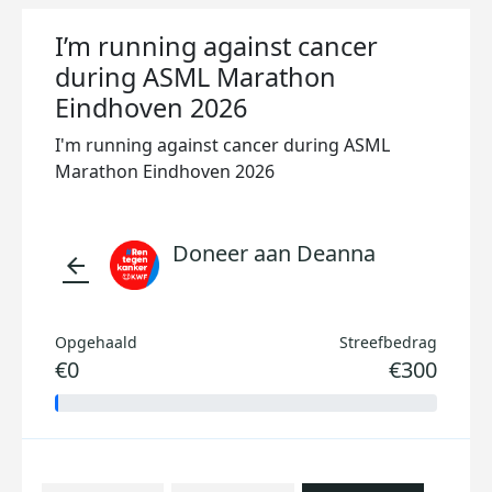
I’m running against cancer
during ASML Marathon
Eindhoven 2026
I'm running against cancer during ASML
Marathon Eindhoven 2026
Doneer aan Deanna
arrow_back
Opgehaald
Streefbedrag
€0
€300