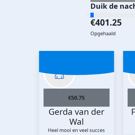
Duik de nac
€401.25
Opgehaald
€
50.75
Gerda van der
F
Wal
Heel mooi en veel succes