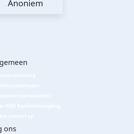
Anoniem
lgemeen
ivacyverklaring
okie instellingen
gemene voorwaarden
er KWF Kankerbestrijding
em contact op
g ons