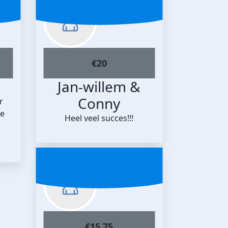
€
20
Jan-willem &
Conny
r
ve
Heel veel succes!!!
€
15.75