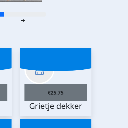
€
25.75
Grietje dekker