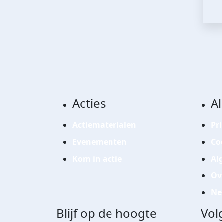
Acties
A
Actiematerialen
Pr
Evenementen
Co
Kom in actie
Al
Ov
Ne
Blijf op de hoogte
Vol