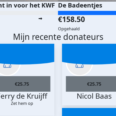
ht in voor het KWF
De Badeentjes
€158.50
Opgehaald
Mijn recente donateurs
€
25.75
€
25.75
erry de Kruijff
Nicol Baas
Zet hem op