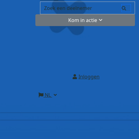
Kom in actie
Inloggen
NL