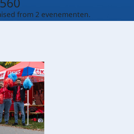
560
aised from 2 evenementen.