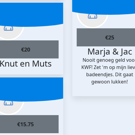
€
25
Marja & Jac
€
20
Nooit genoeg geld voo
Knut en Muts
KWF! Zet 'm op mijn lie
badeendjes. Dit gaat
gewoon lukken!
€
15.75