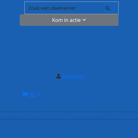
Kom in actie
Inloggen
NL