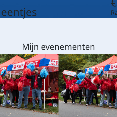
€
eentjes
R
Mijn evenementen