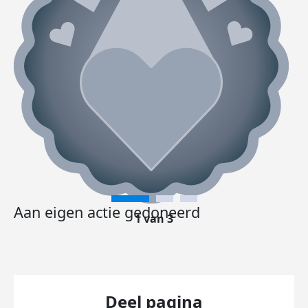
Aan eigen actie gedoneerd
1 van 3
Deel pagina