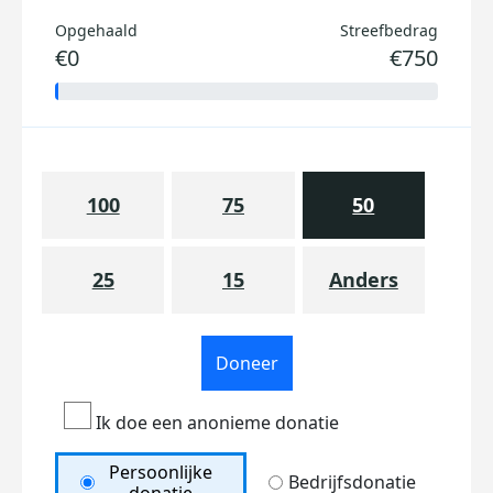
Opgehaald
Streefbedrag
€0
€750
100
75
50
25
15
Anders
Doneer
Ik doe een anonieme donatie
Persoonlijke
Bedrijfsdonatie
donatie