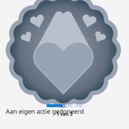
Aan eigen actie gedoneerd
1 van 3