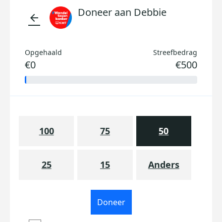
Doneer aan Debbie
arrow_back
Opgehaald
Streefbedrag
€0
€500
100
75
50
25
15
Anders
Doneer