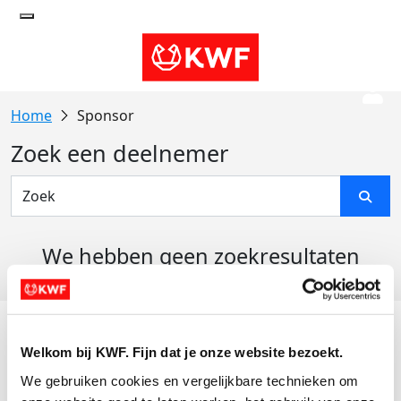
Sponsor
Zoek een deelnemer
We hebben geen zoekresultaten
gevonden
Acties
Welkom bij KWF. Fijn dat je onze website bezoekt.
Actiematerialen
We gebruiken cookies en vergelijkbare technieken om 
Evenementen