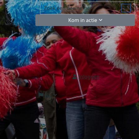
Kom in actie
Inloggen
NL