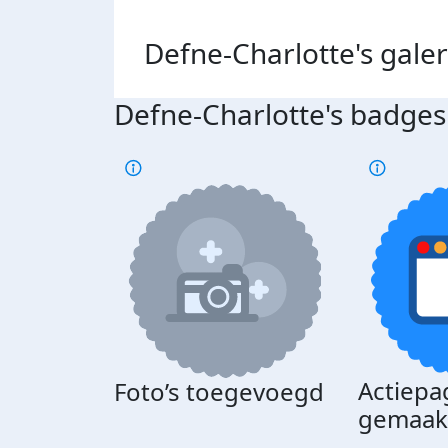
Defne-Charlotte's
galer
Defne-Charlotte's badges
Actiepa
Foto’s toegevoegd
gemaak