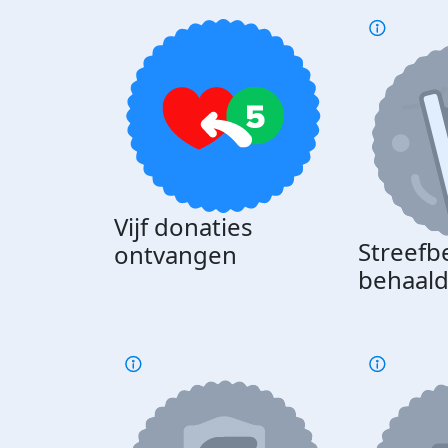
Vijf donaties
Streefb
ontvangen
behaal