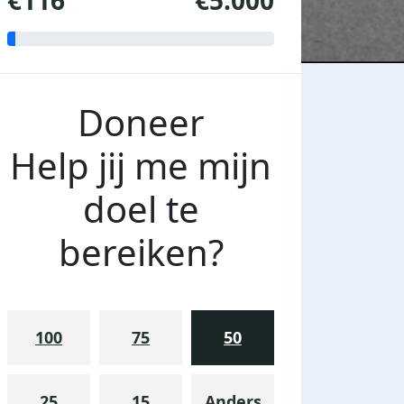
€116
€5.000
Doneer
Help jij me mijn
doel te
bereiken?
100
75
50
25
15
Anders