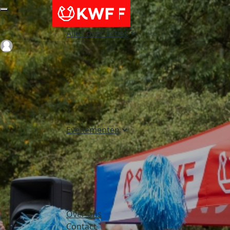
Alles over acties
Login
Evenementen
Over ons
Contact