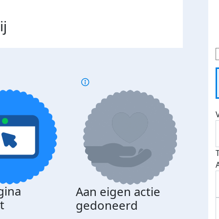
ij
gina
Aan eigen actie
Dona
t
gedoneerd
beda