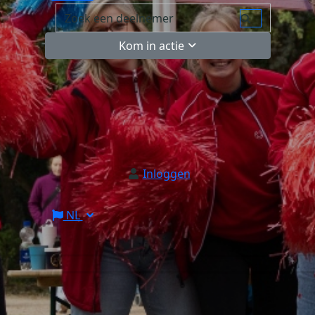
Kom in actie
Inloggen
NL