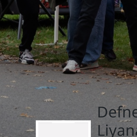
Defne
Liyan