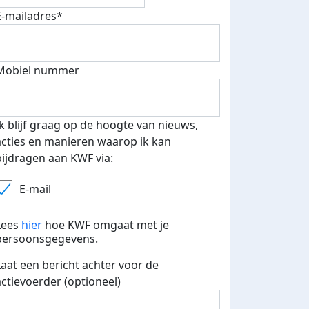
E-mailadres*
Mobiel nummer
Ik blijf graag op de hoogte van nieuws,
acties en manieren waarop ik kan
bijdragen aan KWF via:
E-mail
Lees
hier
hoe KWF omgaat met je
persoonsgegevens.
Laat een bericht achter voor de
actievoerder (optioneel)