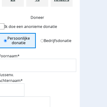
Doneer
Ik doe een anonieme donatie
Donation Type
Persoonlijke
Bedrijfsdonatie
donatie
Voornaam*
Tussenv.
Achternaam*
teurs
nkt