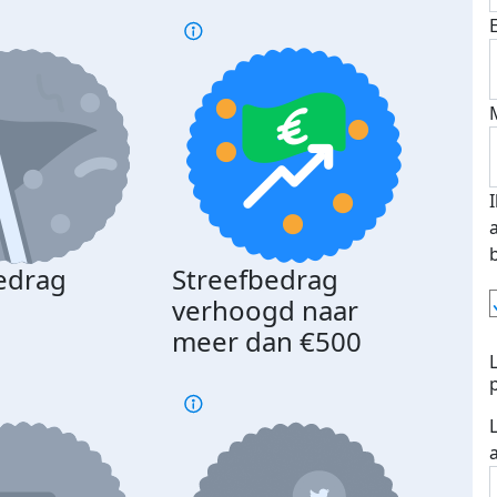
edrag
Streefbedrag
d
verhoogd naar
meer dan €500