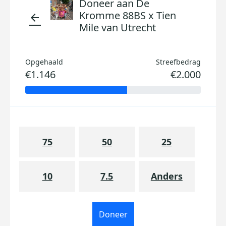
Doneer aan De
Kromme 88BS x Tien
arrow_back
Mile van Utrecht
Opgehaald
Streefbedrag
€1.146
€2.000
75
50
25
10
7.5
Anders
Doneer