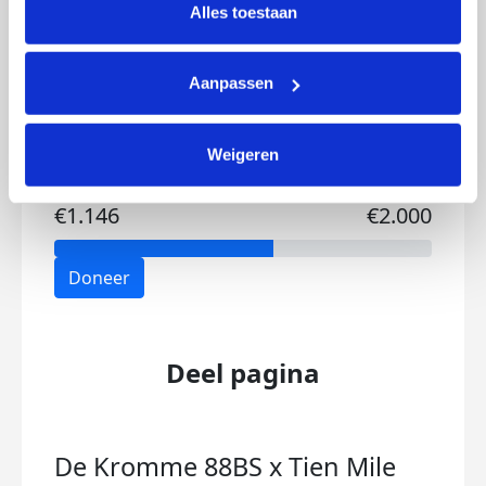
lijst met cookies is te vinden in het tabblad “details”.
Ik wil bijdragen aan de transactiekosten
Alles toestaan
Doneer nu
Aanpassen
Weigeren
Opgehaald
Streefbedrag
€1.146
€2.000
Doneer
Deel pagina
De Kromme 88BS x Tien Mile