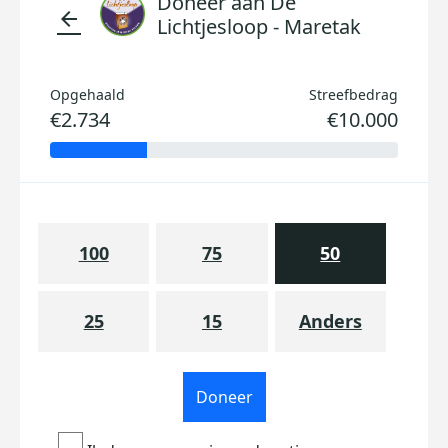
Doneer aan De
arrow_back
Lichtjesloop - Maretak
Opgehaald
Streefbedrag
€2.734
€10.000
100
75
50
25
15
Anders
Doneer