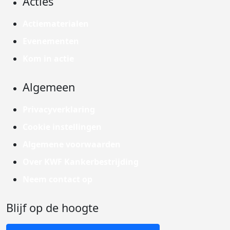
Acties
Actiematerialen
Evenementen
Kom in actie
Algemeen
Privacyverklaring
Cookie instellingen
Algemene voorwaarden
Over KWF Kankerbestrijding
Neem contact op
Blijf op de hoogte