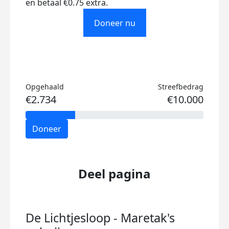
en betaal €0.75 extra.
Doneer nu
Opgehaald
Streefbedrag
€2.734
€10.000
Doneer
Deel pagina
De Lichtjesloop - Maretak's