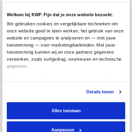
Ik blijf graag op de hoogte van nieuws,
acties en manieren waarop ik kan
Welkom bij KWF. Fijn dat je onze website bezoekt.
bijdragen aan KWF via:
We gebruiken cookies en vergelijkbare technieken om 
E-mail
onze website goed te laten werken, het gebruik van onze 
website en campagnes te analyseren en — met jouw 
Lees
hier
hoe KWF omgaat met je
toestemming — voor marketingdoeleinden. Met jouw 
persoonsgegevens.
toestemming kunnen wij en onze partners gegevens 
Jouw bericht op de actiepagina van Team
verwerken, zoals surfgedrag, voorkeuren en technische 
(optioneel)
gegevens.
Deze gegevens helpen ons om campagnes te meten, 
prestaties te verbeteren en relevante KWF-content te 
0/150
Details tonen
tonen. Je kunt je toestemming op elk moment wijzigen of 
Naam die op de pagina verschijnt
intrekken via Cookie instellingen onderaan de pagina. De 
lijst met cookies is te vinden in het tabblad “details”.
Alles toestaan
Volgende
Aanpassen