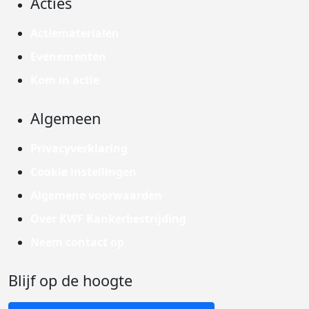
Acties
Actiematerialen
Evenementen
Kom in actie
Algemeen
Privacyverklaring
Cookie instellingen
Algemene voorwaarden
Over KWF Kankerbestrijding
Neem contact op
Blijf op de hoogte