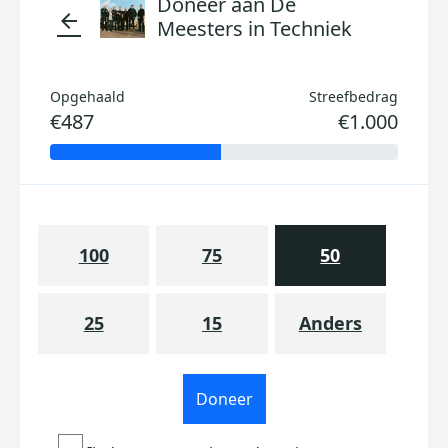
Doneer aan De
arrow_back
Meesters in Techniek
Opgehaald
Streefbedrag
€487
€1.000
100
75
50
25
15
Anders
Doneer