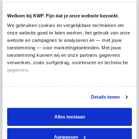
Ik blijf graag op de hoogte van nieuws,
acties en manieren waarop ik kan
Welkom bij KWF. Fijn dat je onze website bezoekt.
bijdragen aan KWF via:
We gebruiken cookies en vergelijkbare technieken om 
E-mail
onze website goed te laten werken, het gebruik van onze 
website en campagnes te analyseren en — met jouw 
Lees
hier
hoe KWF omgaat met je
toestemming — voor marketingdoeleinden. Met jouw 
persoonsgegevens.
toestemming kunnen wij en onze partners gegevens 
Jouw bericht op de actiepagina van Team
verwerken, zoals surfgedrag, voorkeuren en technische 
(optioneel)
gegevens.
Deze gegevens helpen ons om campagnes te meten, 
prestaties te verbeteren en relevante KWF-content te 
0/150
Details tonen
tonen. Je kunt je toestemming op elk moment wijzigen of 
Naam die op de pagina verschijnt
intrekken via Cookie instellingen onderaan de pagina. De 
lijst met cookies is te vinden in het tabblad “details”.
Alles toestaan
Volgende
Aanpassen