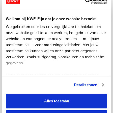
Zet de kerstgedachte voort
en doneer 🎄
Welkom bij KWF. Fijn dat je onze website bezoekt.
zaterdag 20 december 2025
We gebruiken cookies en vergelijkbare technieken om 
onze website goed te laten werken, het gebruik van onze 
website en campagnes te analyseren en — met jouw 
Deel op
toestemming — voor marketingdoeleinden. Met jouw 
toestemming kunnen wij en onze partners gegevens 
Demi's badges
verwerken, zoals surfgedrag, voorkeuren en technische 
gegevens.
Deze gegevens helpen ons om campagnes te meten, 
prestaties te verbeteren en relevante KWF-content te 
Details tonen
tonen. Je kunt je toestemming op elk moment wijzigen of 
intrekken via Cookie instellingen onderaan de pagina. De 
lijst met cookies is te vinden in het tabblad “details”.
Alles toestaan