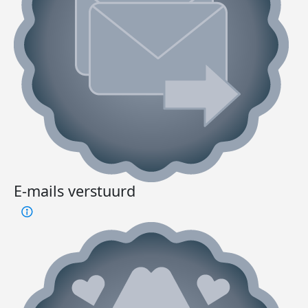
E-mails verstuurd