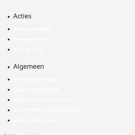
Acties
Actiematerialen
Evenementen
Kom in actie
Algemeen
Privacyverklaring
Cookie instellingen
Algemene voorwaarden
Over KWF Kankerbestrijding
Neem contact op