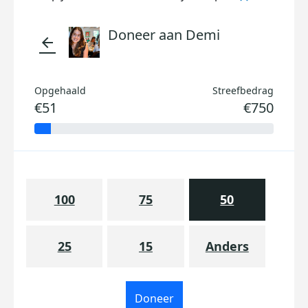
Doneer aan Demi
arrow_back
Opgehaald
Streefbedrag
€51
€750
100
75
50
25
15
Anders
Doneer