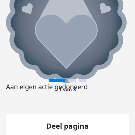
Aan eigen actie gedoneerd
1 van 3
Deel pagina