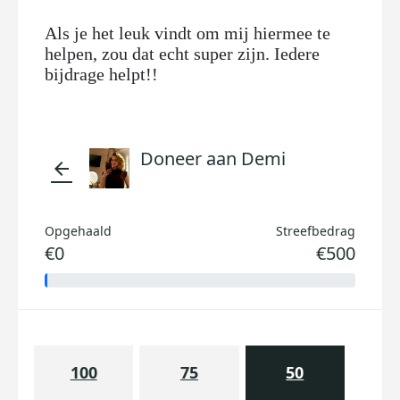
Als je het leuk vindt om mij hiermee te
helpen, zou dat echt super zijn. Iedere
bijdrage helpt!!
Doneer aan Demi
arrow_back
Opgehaald
Streefbedrag
€0
€500
100
75
50