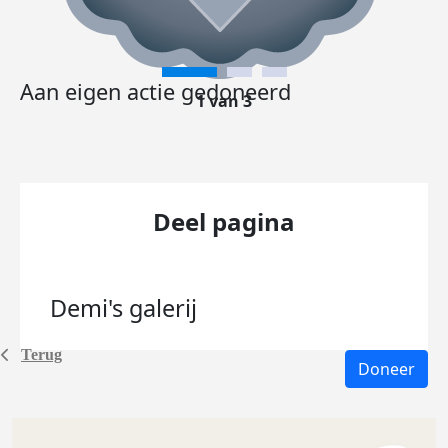
Aan eigen actie gedoneerd
1 van 3
Deel pagina
Demi's
galerij
Terug
Doneer