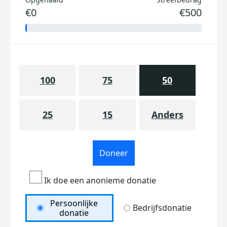
€0
€500
100
75
50
25
15
Anders
Doneer
Ik doe een anonieme donatie
Persoonlijke
Bedrijfsdonatie
donatie