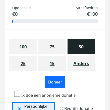
Opgehaald
Streefbedrag
€0
€100
100
75
50
25
15
Anders
Doneer
Ik doe een anonieme donatie
Persoonlijke
Bedrijfsdonatie