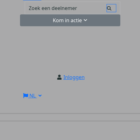
Kom in actie
Inloggen
NL