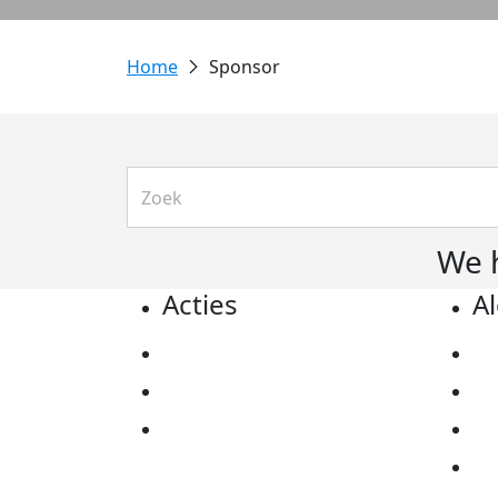
Sponsor
We 
Acties
A
Actiematerialen
Pr
Evenementen
Co
Kom in actie
Al
Ov