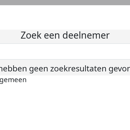
Zoek een deelnemer
hebben geen zoekresultaten gevo
lgemeen
ivacyverklaring
okie instellingen
gemene voorwaarden
er KWF Kankerbestrijding