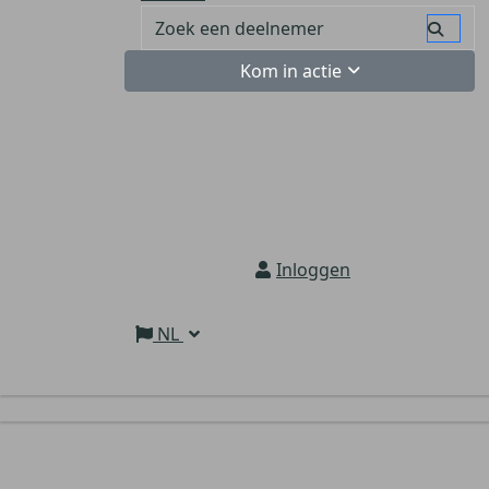
Kom in actie
Inloggen
NL