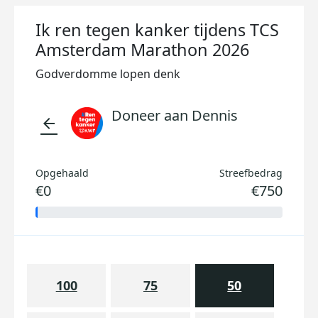
Ik ren tegen kanker tijdens TCS
Amsterdam Marathon 2026
Godverdomme lopen denk
Doneer aan Dennis
arrow_back
Opgehaald
Streefbedrag
€0
€750
100
75
50