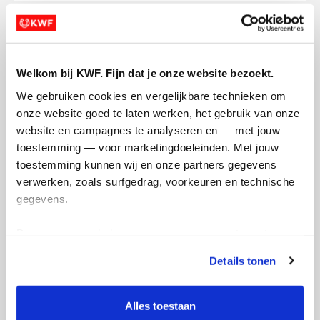
Dennis's badges
Welkom bij KWF. Fijn dat je onze website bezoekt.
We gebruiken cookies en vergelijkbare technieken om 
onze website goed te laten werken, het gebruik van onze 
website en campagnes te analyseren en — met jouw 
toestemming — voor marketingdoeleinden. Met jouw 
toestemming kunnen wij en onze partners gegevens 
verwerken, zoals surfgedrag, voorkeuren en technische 
gegevens.
Deze gegevens helpen ons om campagnes te meten, 
prestaties te verbeteren en relevante KWF-content te 
Details tonen
tonen. Je kunt je toestemming op elk moment wijzigen of 
intrekken via Cookie instellingen onderaan de pagina. De 
lijst met cookies is te vinden in het tabblad “details”.
Alles toestaan