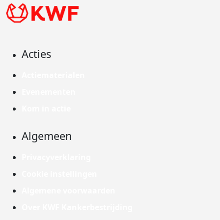
Acties
Actiematerialen
Evenementen
Kom in actie
Algemeen
Privacyverklaring
Cookie instellingen
Algemene voorwaarden
Over KWF Kankerbestrijding