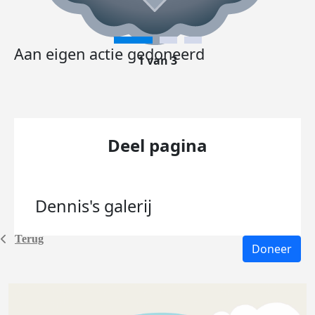
Aan eigen actie gedoneerd
1 van 3
Deel pagina
Dennis's
galerij
Terug
Doneer