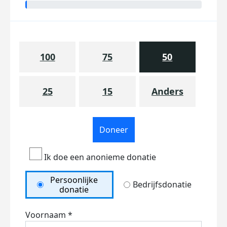
100
75
50
25
15
Anders
Doneer
Ik doe een anonieme donatie
Persoonlijke
Bedrijfsdonatie
donatie
Voornaam *