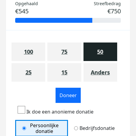
Opgehaald
Streefbedrag
€545
€750
100
75
50
25
15
Anders
Doneer
Ik doe een anonieme donatie
Persoonlijke
Bedrijfsdonatie
donatie