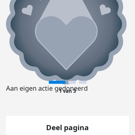
Aan eigen actie gedoneerd
1 van 3
Deel pagina