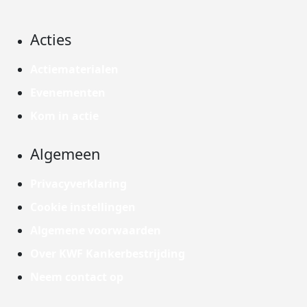
Acties
Actiematerialen
Evenementen
Kom in actie
Algemeen
Privacyverklaring
Cookie instellingen
Algemene voorwaarden
Over KWF Kankerbestrijding
Neem contact op