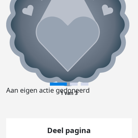
Aan eigen actie gedoneerd
1 van 3
Deel pagina