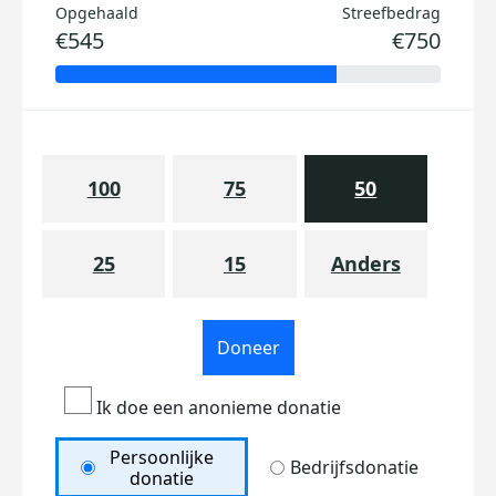
Opgehaald
Streefbedrag
€545
€750
100
75
50
25
15
Anders
Doneer
Ik doe een anonieme donatie
Persoonlijke
Bedrijfsdonatie
donatie