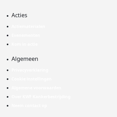
Acties
Actiematerialen
Evenementen
Kom in actie
Algemeen
Privacyverklaring
Cookie instellingen
Algemene voorwaarden
Over KWF Kankerbestrijding
Neem contact op