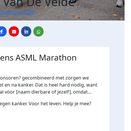
 Van De Velde
Eindhoven 2026
jdens ASML Marathon
j sponsoren? gecombineerd met zorgen we
 en na kanker. Dat is heel hard nodig, want
aal voor [naam dierbare of jezelf], omdat...
egen kanker. Voor het leven. Help je mee?