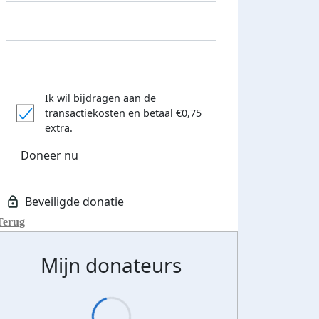
Ik wil bijdragen aan de
Donateurs bedankt
transactiekosten
en betaal €0,75
extra.
Doneer nu
Terug
Mijn donateurs