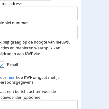
E-mailadres*
500 euro aan donaties ontvang
E-mails verstuurd
 speciale KWF t-shirt!
Mobiel nummer
Ik blijf graag op de hoogte van nieuws,
acties en manieren waarop ik kan
bijdragen aan KWF via:
E-mail
Lees
hier
hoe KWF omgaat met je
persoonsgegevens.
Laat een bericht achter voor de
actievoerder (optioneel)