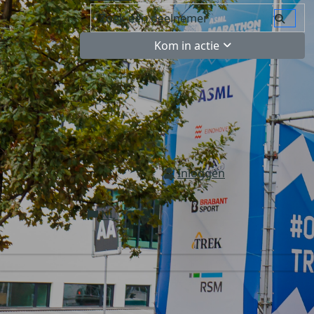
Kom in actie
Inloggen
NL