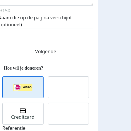
0/150
Naam die op de pagina verschijnt
(optioneel)
Streefbedrag verhoogd
Volgende
Creditcard
Referentie