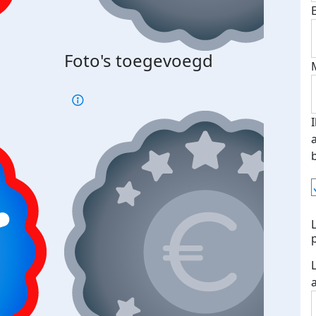
Bij 
Foto's toegevoegd
je je