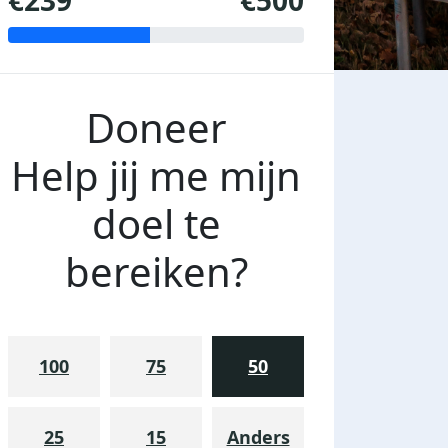
€239
€500
Doneer
Help jij me mijn
doel te
bereiken?
100
75
50
25
15
Anders