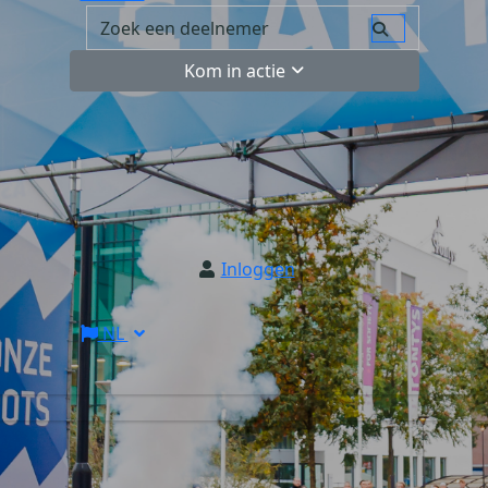
Kom in actie
Inloggen
NL