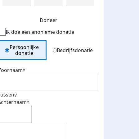
Doneer
Ik doe een anonieme donatie
Donation Type
Persoonlijke
Bedrijfsdonatie
donatie
Voornaam*
Tussenv.
Achternaam*