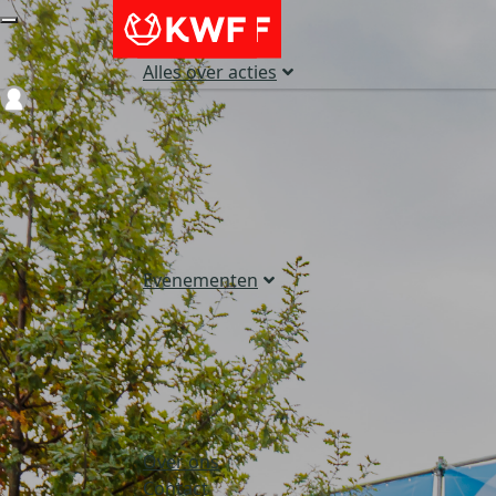
Alles over acties
Login
Evenementen
Over ons
Contact