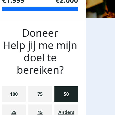
€1.999
€2.000
Doneer
Help jij me mijn
doel te
bereiken?
100
75
50
25
15
Anders