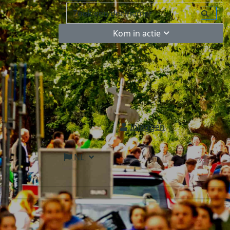
Kom in actie
Inloggen
NL