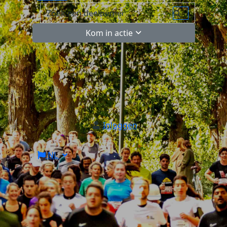
Kom in actie
Inloggen
NL