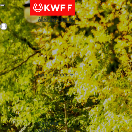
Alles over acties
Login
Evenementen
Over ons
Contact