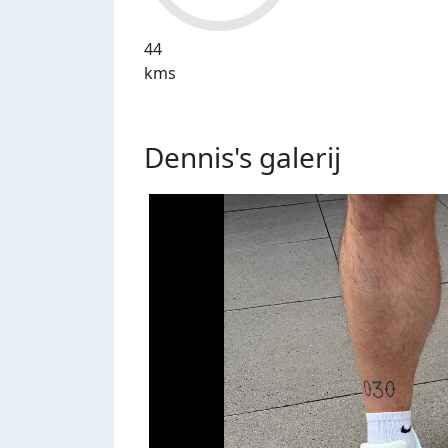
44
kms
Dennis's
galerij