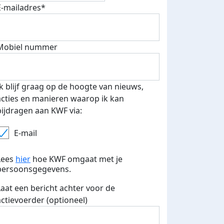
E-mailadres*
Mobiel nummer
Ik blijf graag op de hoogte van nieuws,
acties en manieren waarop ik kan
Deel op
bijdragen aan KWF via:
E-mail
Lees
hier
hoe KWF omgaat met je
persoonsgegevens.
Laat een bericht achter voor de
actievoerder (optioneel)