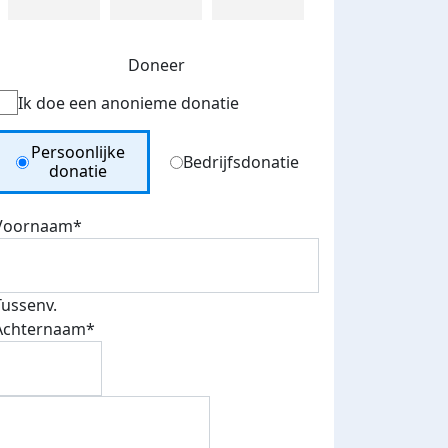
Doneer
Van Houten naar mijn geliefde Dom in
Ik doe een anonieme donatie
Utrecht
zaterdag 1 augustus 2026
Donation Type
Persoonlijke
Bedrijfsdonatie
donatie
Voornaam*
Tussenv.
Achternaam*