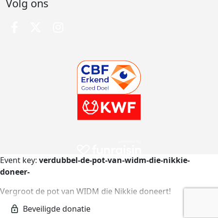
Volg ons
Event key:
verdubbel-de-pot-van-widm-die-nikkie-
doneer-
Vergroot de pot van WIDM die Nikkie doneert!
verdubbel-de-pot-van-widm-die-nikkie-doneer-