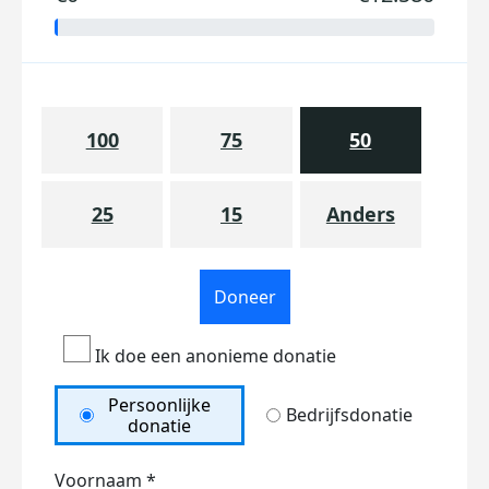
100
75
50
25
15
Anders
Doneer
Ik doe een anonieme donatie
Persoonlijke
Bedrijfsdonatie
donatie
Voornaam *