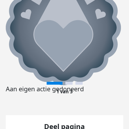
Aan eigen actie gedoneerd
1 van 3
Deel pagina