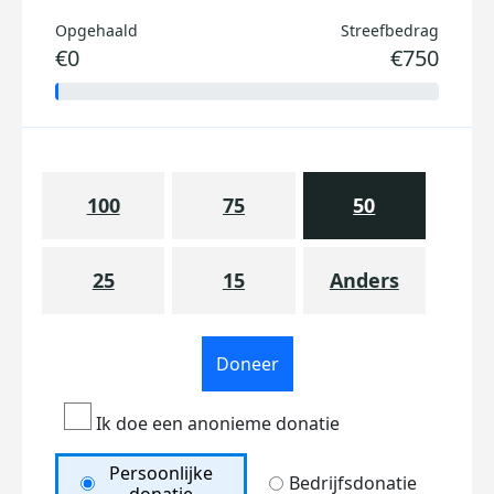
Opgehaald
Streefbedrag
€0
€750
100
75
50
25
15
Anders
Doneer
Ik doe een anonieme donatie
Persoonlijke
Bedrijfsdonatie
donatie