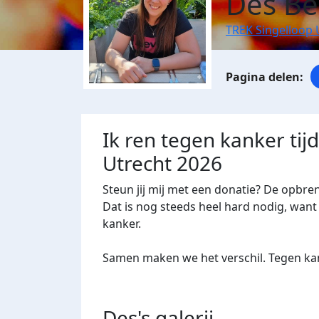
Des Be
TREK Singelloop 
Ik ren tegen kanker tij
Utrecht 2026
Steun jij mij met een donatie? De opbre
Dat is nog steeds heel hard nodig, want 
kanker.
Samen maken we het verschil. Tegen kan
Des's
galerij