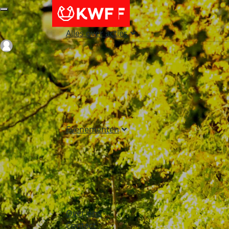
Alles over acties
Login
Evenementen
Over ons
Contact