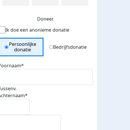
Doneer
Ik doe een anonieme donatie
Donation Type
Persoonlijke
Bedrijfsdonatie
donatie
Voornaam*
Tussenv.
Achternaam*