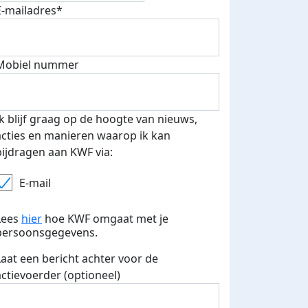
E-mailadres*
Mobiel nummer
Ik blijf graag op de hoogte van nieuws,
acties en manieren waarop ik kan
bijdragen aan KWF via:
E-mail
Lees
hier
hoe KWF omgaat met je
persoonsgegevens.
Laat een bericht achter voor de
actievoerder (optioneel)