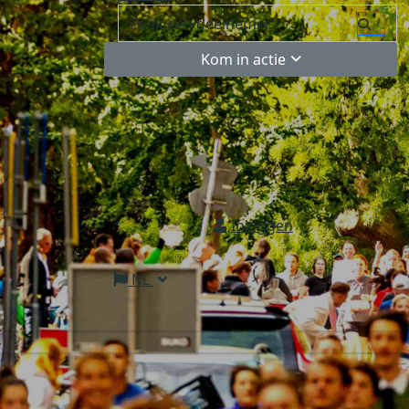
Kom in actie
Inloggen
NL