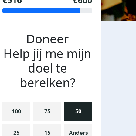
€516
€600
Doneer
Help jij me mijn
doel te
bereiken?
100
75
50
25
15
Anders