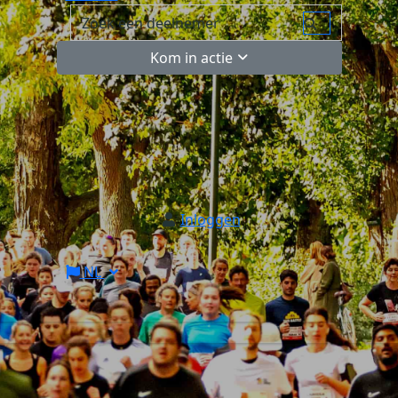
Kom in actie
Inloggen
NL