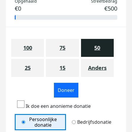
Opgehaald
Streefbedrag
€0
€500
100
75
50
25
15
Anders
Doneer
Ik doe een anonieme donatie
Persoonlijke
Bedrijfsdonatie
donatie