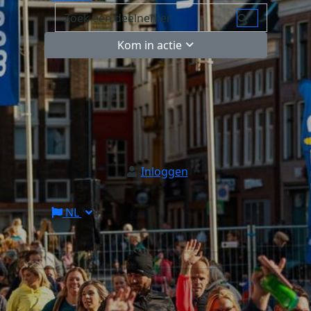
Kom in actie
Inloggen
NL