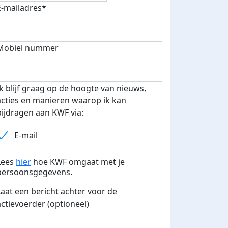
E-mailadres*
500 euro aan donaties ontvang
E-mails verstuurd
 speciale KWF t-shirt!
Mobiel nummer
Ik blijf graag op de hoogte van nieuws,
acties en manieren waarop ik kan
bijdragen aan KWF via:
E-mail
Lees
hier
hoe KWF omgaat met je
persoonsgegevens.
Laat een bericht achter voor de
actievoerder (optioneel)