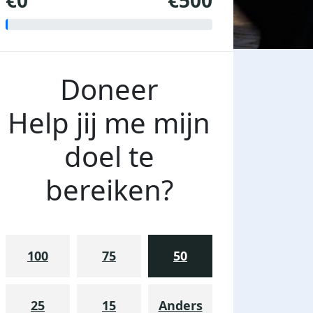
€0
€500
Doneer
Help jij me mijn
doel te
bereiken?
100
75
50
25
15
Anders