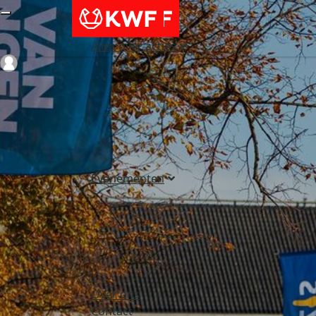
Alles over acties
Login
Evenementen
Over ons
Contact