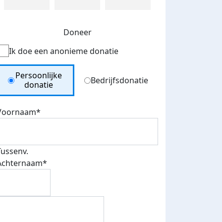
Doneer
Ik doe een anonieme donatie
Donation Type
Persoonlijke
Bedrijfsdonatie
donatie
Voornaam*
Tussenv.
Achternaam*