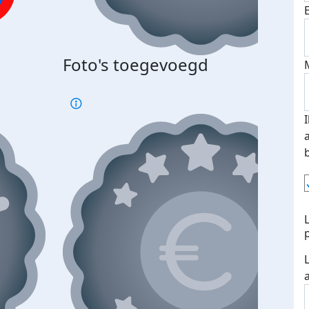
Bij 
Foto's toegevoegd
je je