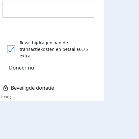
Ik wil bijdragen aan de
transactiekosten
en betaal €0,75
Donateurs bedankt
extra.
Doneer nu
Terug