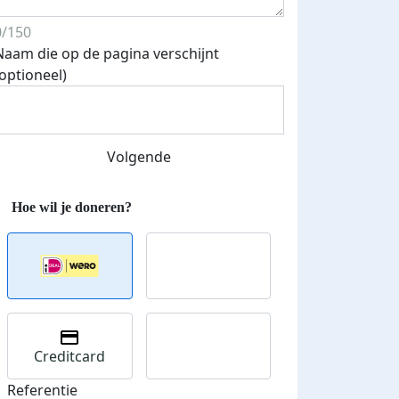
0/150
Naam die op de pagina verschijnt
(optioneel)
Streefbedrag verhoogd
Volgende
Creditcard
Referentie