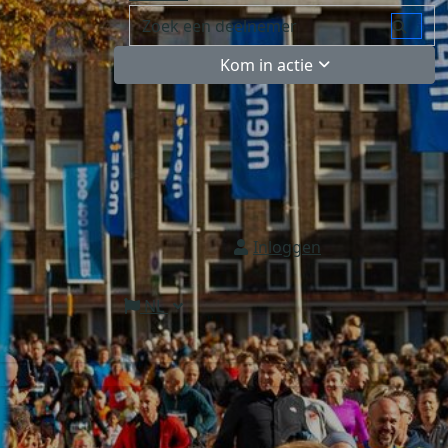
Kom in actie
Inloggen
NL