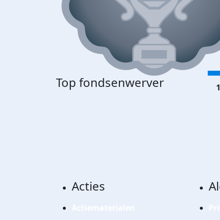
Top fondsenwerver
1
Acties
A
Actiematerialen
Pr