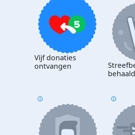
Vijf donaties
Streefb
ontvangen
behaal