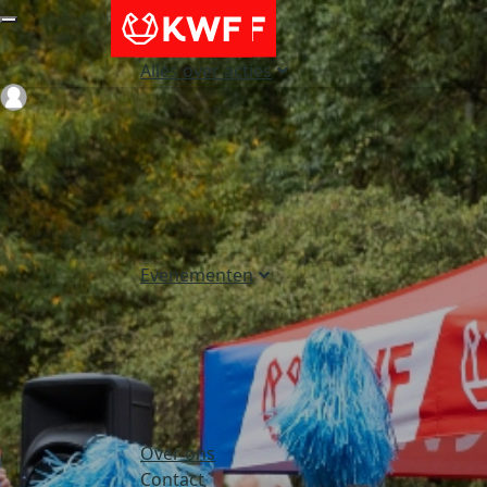
Alles over acties
Login
Evenementen
Over ons
Contact