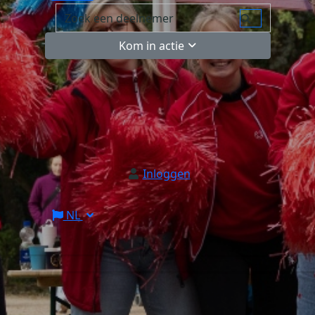
Kom in actie
Inloggen
NL