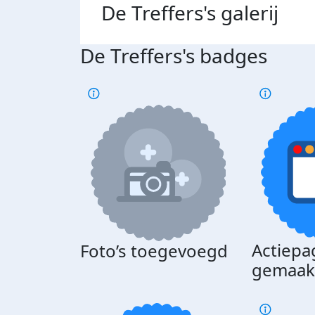
De Treffers's
galerij
De Treffers's badges
Actiepa
Foto’s toegevoegd
gemaak