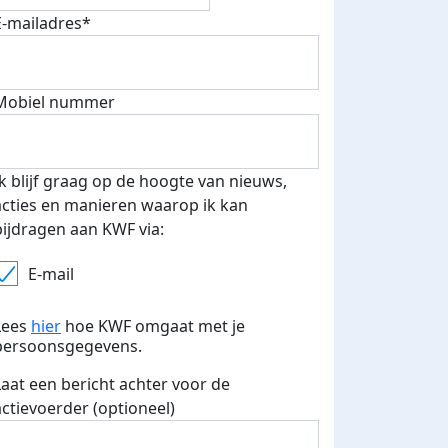
E-mailadres*
Mobiel nummer
Ik blijf graag op de hoogte van nieuws,
acties en manieren waarop ik kan
bijdragen aan KWF via:
E-mail
Lees
hier
hoe KWF omgaat met je
persoonsgegevens.
teurs
nkt
Laat een bericht achter voor de
actievoerder (optioneel)