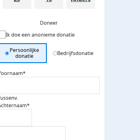
Doneer
Ik doe een anonieme donatie
Donation Type
Persoonlijke
Bedrijfsdonatie
donatie
Voornaam*
Tussenv.
Achternaam*