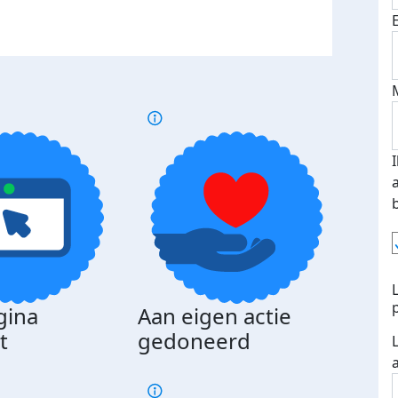
gina
Aan eigen actie
Dona
t
gedoneerd
beda