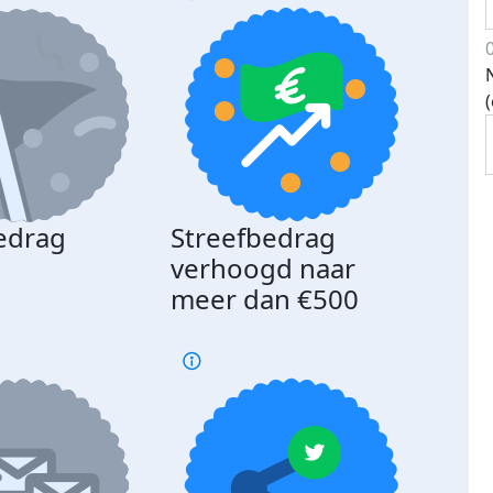
edrag
Streefbedrag
d
verhoogd naar
meer dan €500