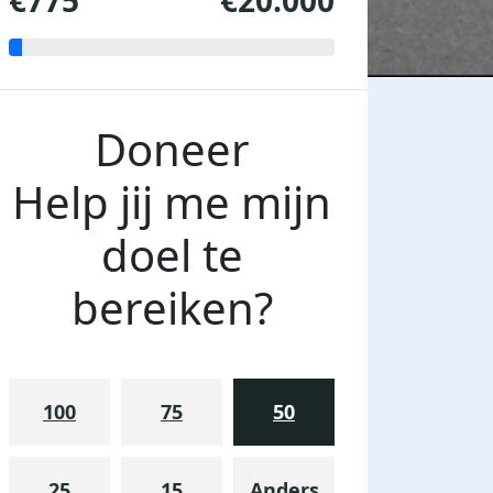
€775
€20.000
Doneer
Help jij me mijn
doel te
bereiken?
100
75
50
25
15
Anders