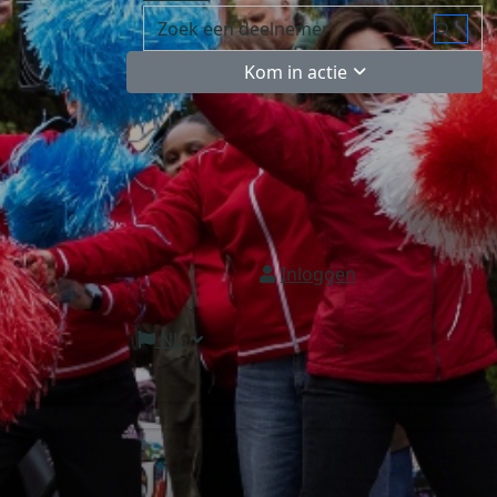
Kom in actie
Inloggen
NL