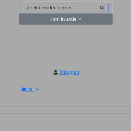
Kom in actie
Inloggen
NL