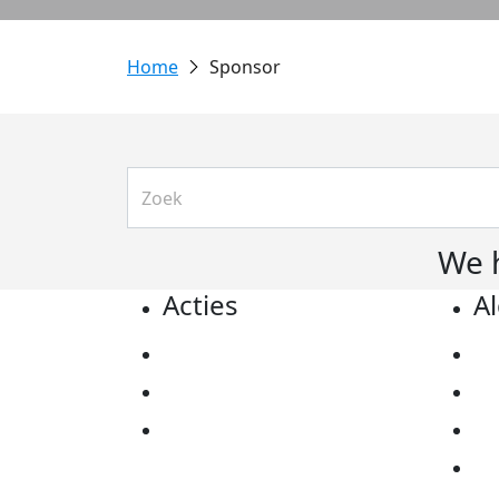
Sponsor
We 
Acties
A
Actiematerialen
Pr
Evenementen
Co
Kom in actie
Al
Ov