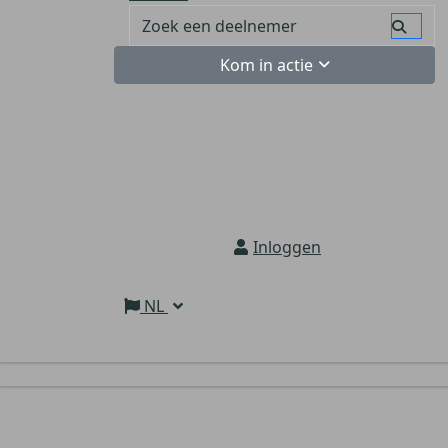
Kom in actie
Inloggen
NL