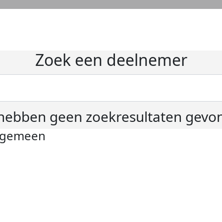
Zoek een deelnemer
hebben geen zoekresultaten gevo
lgemeen
ivacyverklaring
okie instellingen
gemene voorwaarden
er KWF Kankerbestrijding