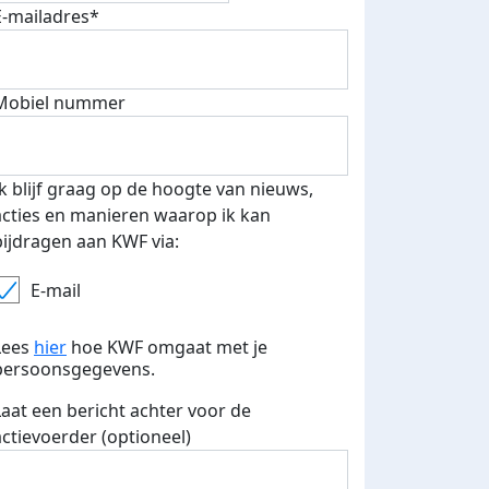
E-mailadres*
Mobiel nummer
 euro opgehaald: t-shirt
E-mails verstuurd
iend
Ik blijf graag op de hoogte van nieuws,
acties en manieren waarop ik kan
bijdragen aan KWF via:
E-mail
Lees
hier
hoe KWF omgaat met je
persoonsgegevens.
Laat een bericht achter voor de
actievoerder (optioneel)