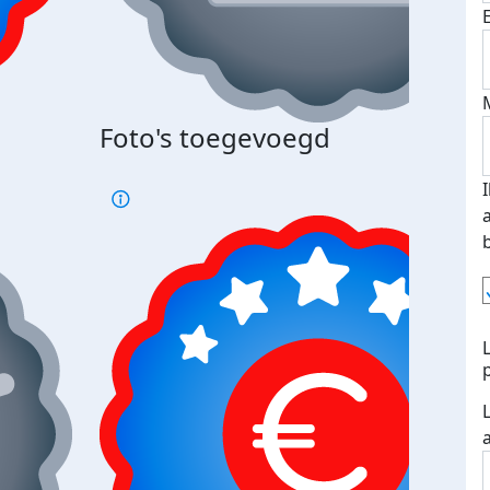
Foto's toegevoegd
€500
verd