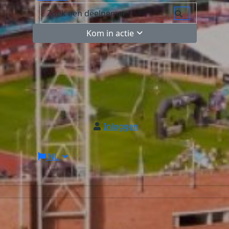
Kom in actie
Inloggen
NL