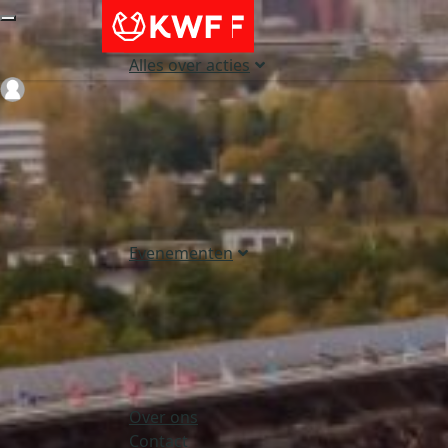
Alles over acties
Login
Evenementen
Over ons
Contact