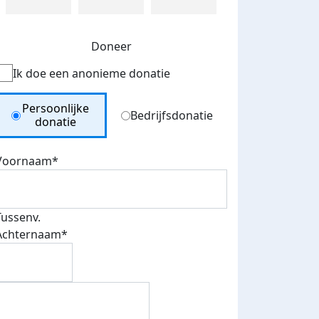
Doneer
Ik doe een anonieme donatie
Donation Type
Persoonlijke
Bedrijfsdonatie
donatie
Voornaam*
Tussenv.
Achternaam*