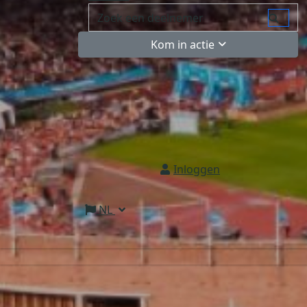
Kom in actie
Inloggen
NL