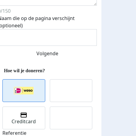
0/150
Naam die op de pagina verschijnt
(optioneel)
Streefbedrag verhoogd
Volgende
Creditcard
Referentie