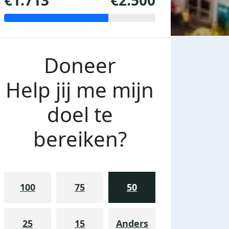
€1.713
€2.500
Doneer
Help jij me mijn
doel te
bereiken?
100
75
50
25
15
Anders