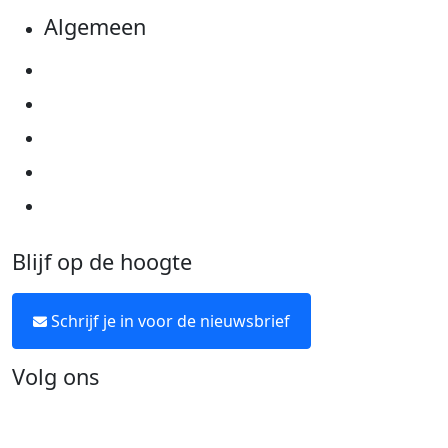
Algemeen
Privacyverklaring
Cookie instellingen
Algemene voorwaarden
Over KWF Kankerbestrijding
Neem contact op
Blijf op de hoogte
Schrijf je in voor de nieuwsbrief
Volg ons