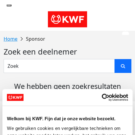
Sponsor
Zoek een deelnemer
We hebben geen zoekresultaten
gevonden
Acties
Welkom bij KWF. Fijn dat je onze website bezoekt.
Actiematerialen
We gebruiken cookies en vergelijkbare technieken om 
Evenementen