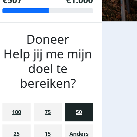
€507
€1.000
Doneer
Help jij me mijn
doel te
bereiken?
100
75
50
25
15
Anders