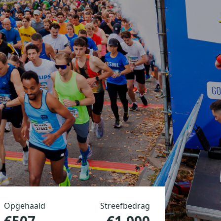
Opgehaald
Streefbedrag