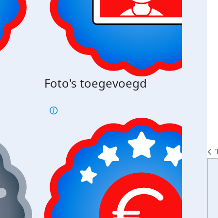
Bij 
Foto's toegevoegd
je je