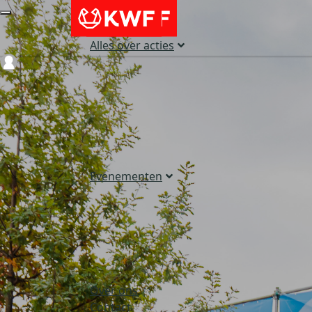
Alles over acties
Login
Evenementen
Over ons
Contact