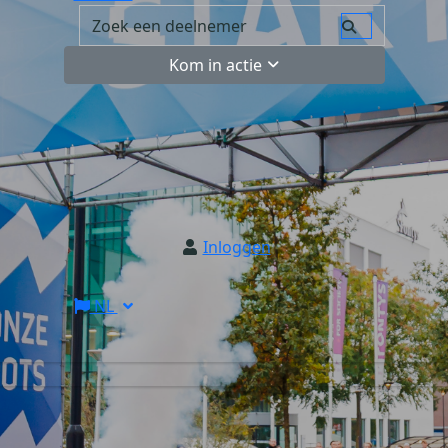
Kom in actie
Inloggen
NL