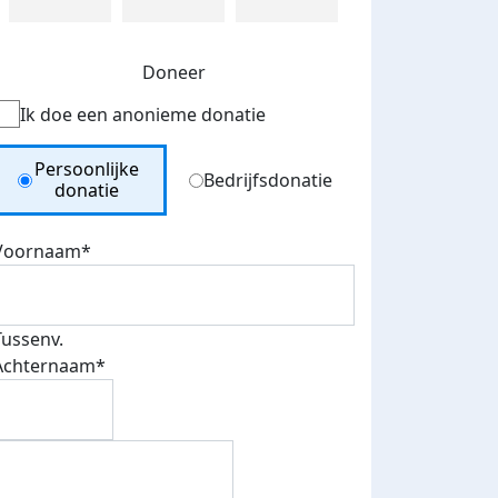
Doneer
Ik doe een anonieme donatie
Donation Type
Persoonlijke
Bedrijfsdonatie
donatie
Voornaam*
Tussenv.
Achternaam*