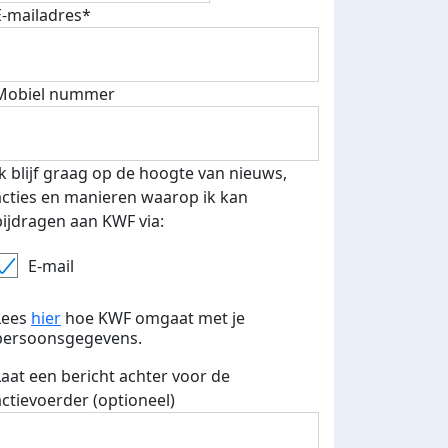
E-mailadres*
Mobiel nummer
Ik blijf graag op de hoogte van nieuws,
acties en manieren waarop ik kan
bijdragen aan KWF via:
E-mail
Lees
hier
hoe KWF omgaat met je
persoonsgegevens.
Laat een bericht achter voor de
actievoerder (optioneel)