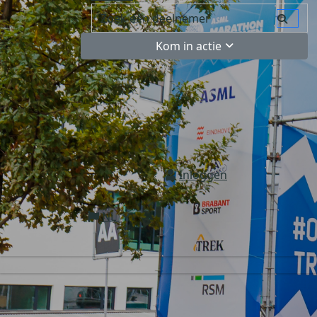
Kom in actie
Inloggen
NL