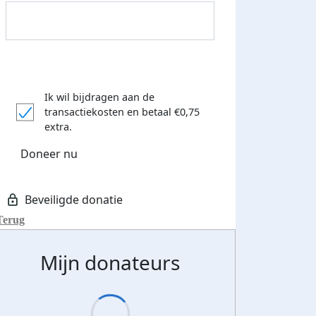
Ik wil bijdragen aan de
500 euro aan donaties ontvang
transactiekosten
en betaal €0,75
E-mails verstuurd
 speciale KWF t-shirt!
extra.
Doneer nu
Terug
Mijn donateurs