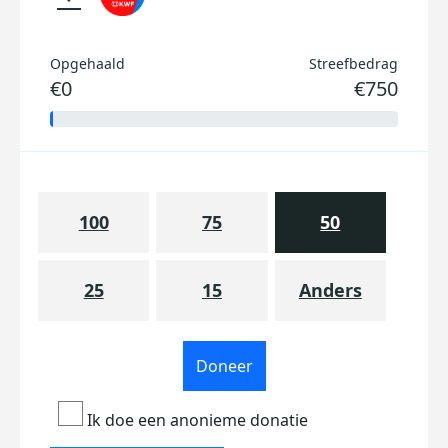
Opgehaald
Streefbedrag
€0
€750
100
75
50
25
15
Anders
Doneer
Ik doe een anonieme donatie