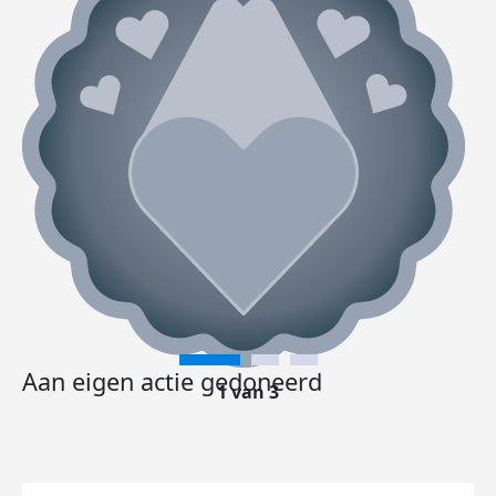
Aan eigen actie gedoneerd
1 van 3