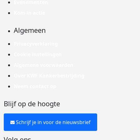
Evenementen
Kom in actie
Algemeen
Privacyverklaring
Cookie instellingen
Algemene voorwaarden
Over KWF Kankerbestrijding
Neem contact op
Blijf op de hoogte
Schrijf je in voor de nieuwsbrief
Volg ons