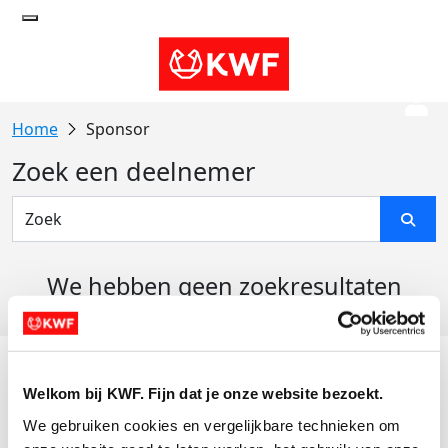
Sponsor
Zoek een deelnemer
We hebben geen zoekresultaten
gevonden
Acties
Welkom bij KWF. Fijn dat je onze website bezoekt.
Actiematerialen
We gebruiken cookies en vergelijkbare technieken om 
Evenementen