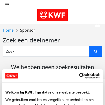
Sponsor
Zoek een deelnemer
We hebben geen zoekresultaten
gevonden
Acties
Welkom bij KWF. Fijn dat je onze website bezoekt.
Actiematerialen
We gebruiken cookies en vergelijkbare technieken om 
Evenementen